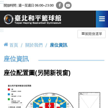
跳
:::
Facebook
YouTube
開放時間 : 週一至週日 06:00~23:00
到
主
要
內
容
:::
區
展開側選單
首頁
關於我們
座位資訊
座位資訊
座位配置圖(另開新視窗)