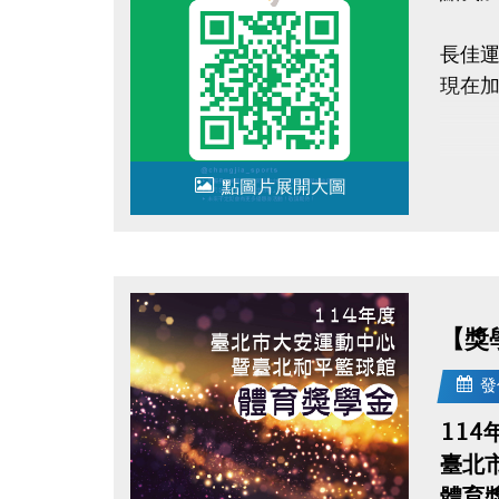
長佳運
現在
點圖片展開大圖
【獎
發
114
臺北
體育