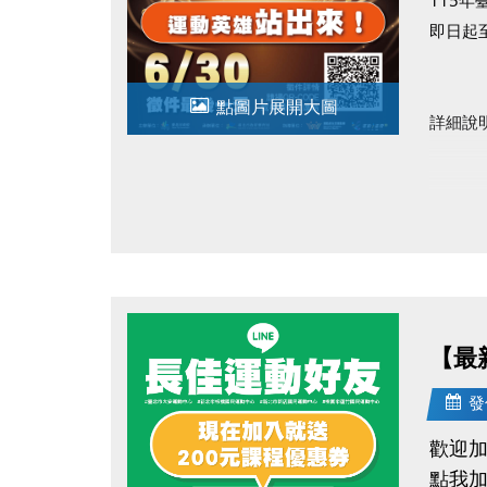
即日起至
點圖片展開大圖
詳細說
臺北市
臺北市
【最
發
歡迎加
點我