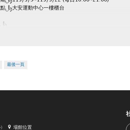
地點：大安運動中心一樓櫃台
帶：
合約書
金聯
租人印章
(全日$6,500元/月、日間$5,000元/月)
最後一頁
視同放棄。
餘車位將於3/25公告。
時程：115/4/1~4/10 (每日10:00~20:00)
)
場館位置