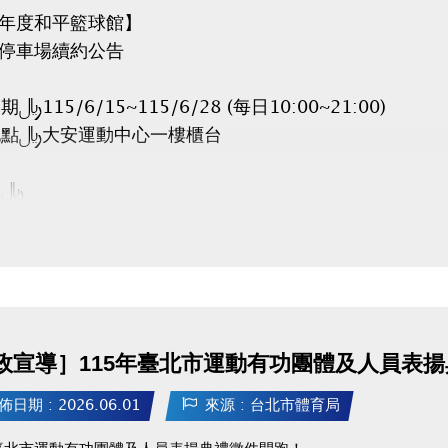
5年度和平籃球館】
月停車場續約公告
：115/6/15~115/6/28 (每日10:00~21:00)
地點：大安運動中心一樓櫃台
帶：
合約書
份證
(全日$6,500元/月、日間$5,000元/月)
視同放棄。
政宣導］115年臺北市運動有功團體及人員表
餘車位將於6/30公告。
時程：115/7/1~7/10 (每日10:00~20:00)
佈日期 : 2026.06.01
來源 : 台北市體育局
年臺北市運動有功團體及人員表揚典禮徵件開跑！