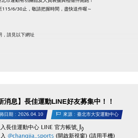
115/6/30止，敬請把握時間，盡快送件喔～
明，請見以下網址
政府體育局官網(開啟新視窗)
運動有功團體及人員表揚典禮FB粉絲專頁(開啟新視窗)
新消息】長佳運動LINE好友募集中！！
佈日期 : 2026.04.10
來源 : 臺北市大安運動中心
入長佳運動中心 LINE 官方帳號：
加入
@changjia_sports
(開啟新視窗) (請用手機)