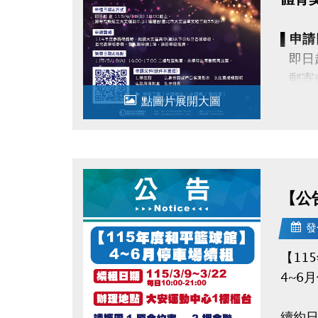
▌申請
即日起 
郵寄或
點圖片展開大圖
▌申請
114
且代
【公
▌領獎
115
發
！詳
【11
★點我
4~6
續約日期