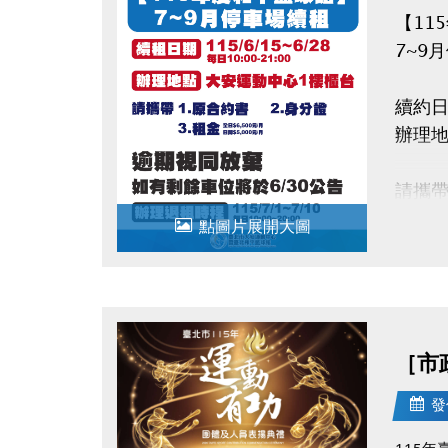
【11
7~9
續約日期
辦理
請攜
1.原
點圖片展開大圖
2.身
3.租金
逾時
［市
如有剩
辦理退租
發
115