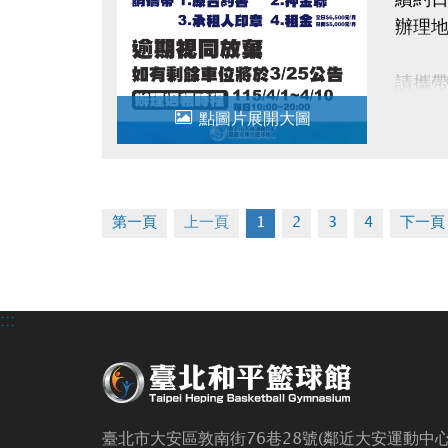
辦理
請攜
1.原
點圖片展開大圖
2.押
3.承
4.租金
第一頁
上一頁
1
2
3
4
下一頁
逾時
如有剩
辦理退租
:::
臺北市大安區敦南街76巷28號(鄰近大安運動中心