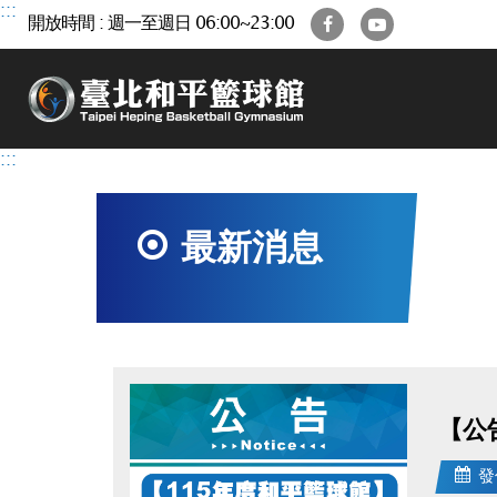
跳
:::
Facebook
YouTube
開放時間 : 週一至週日 06:00~23:00
到
主
要
內
容
區
:::
最新消息
【公
發