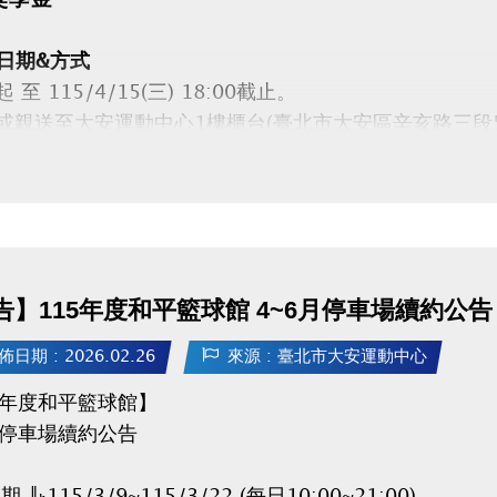
日期&方式
至 115/4/15(三) 18:00截止。
親送至大安運動中心1樓櫃台(臺北市大安區辛亥路三段5
資格
年度參賽得獎時，就讀大安區高中(職)以下公私立各級學
表學校參賽。每人限申請1項，須由學校推薦。
告】115年度和平籃球館 4~6月停車場續約公告
日期&地點
/5/16(六) 14:00-17:00 二樓社區教室，未準時出席
佈日期 : 2026.02.26
來源 : 臺北市大安運動中心
細規範請參閱申請辦法！
5年度和平籃球館】
下載【申請辦法 / 申請表 / 委託書】★
(開啟新視窗)
月停車場續約公告
：115/3/9~115/3/22 (每日10:00~21:00)