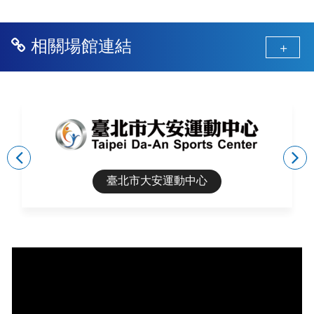
相關場館連結
更
多
相
關
臺北市大安運動中心
場
館
連
結:
結
上
一