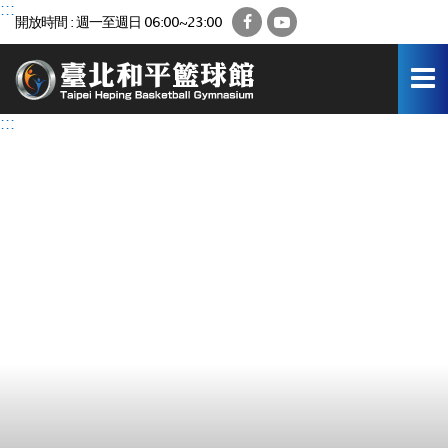
跳
:::
Facebook
YouTube
開放時間 : 週一至週日 06:00~23:00
到
主
要
內
容
:::
區