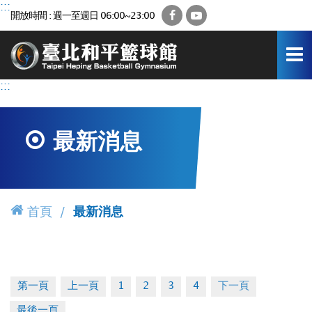
跳
:::
Facebook
YouTube
開放時間 : 週一至週日 06:00~23:00
到
主
要
內
容
:::
區
最新消息
首頁
最新消息
第一頁
上一頁
1
2
3
4
下一頁
最後一頁