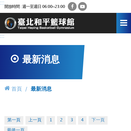
跳
:::
Facebook
YouTube
開放時間 : 週一至週日 06:00~23:00
到
主
要
內
容
:::
區
最新消息
首頁
最新消息
第一頁
上一頁
1
2
3
4
下一頁
最後一頁