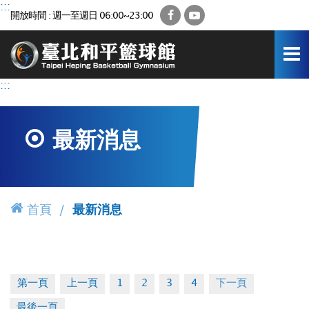
跳
:::
Facebook
YouTube
開放時間 : 週一至週日 06:00~23:00
到
主
要
內
容
:::
區
最新消息
首頁
最新消息
第一頁
上一頁
1
2
3
4
下一頁
最後一頁