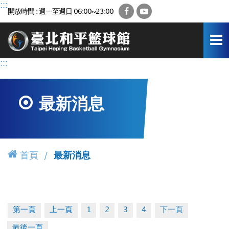
跳
:::
Facebook
YouTube
開放時間 : 週一至週日 06:00~23:00
到
主
要
內
容
:::
區
最新消息
首頁
最新消息
第一頁
上一頁
1
2
3
4
下一頁
最後一頁