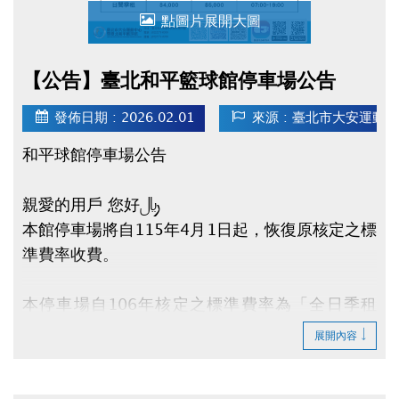
點圖片展開大圖
【公告】臺北和平籃球館停車場公告
發佈日期 : 2026.02.01
來源 : 臺北市大安運動
和平球館停車場公告
親愛的用戶 您好：
本館停車場將自115年4月1日起，恢復原核定之標
準費率收費。
本停車場自106年核定之標準費率為「全日季租
(24小時) - 每月$6,500元」，「日間季租 - 每月
展開內容
$5,000元」。鑒於多年來提供停車服務及租金優
惠，惟近年物價、人事及電力等各項營運成本持續