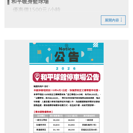
▌和平暖身籃球場
優惠價1500元/小時
即日起開放網路預約(可預約14日內場地)
展開內容
▪︎
網路預約請點我(開啟新視窗)
▪︎ 大安APP 長佳Sports+ APP傳送門⬇
APPLE 傳送門點我(開啟新視窗)
google play 傳送門點我(開啟新視窗)
電話洽詢 場務組(02)2377-0300分機103、104