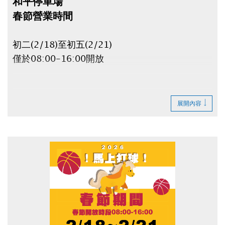
和平停車場
春節營業時間
初二(2/18)至初五(2/21)
僅於08:00-16:00開放
● 停車場非營業時間不得進出，場內車輛停車費持
展開內容
續累計。
● 非營業時間若車輛無法進出停車場，車主不得提
出異議及主張賠償。
● 臨停客及日間季租客人，最晚須於
2/15(日)23:00前離場，否則須等到
2/18(三)08:00才可取車，且費用會一直累績計
算！