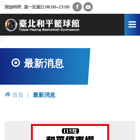
跳
:::
Facebook
YouTube
開放時間 : 週一至週日 06:00~23:00
到
主
要
內
容
:::
區
最新消息
首頁
最新消息