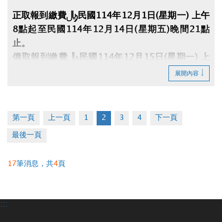
正取報到繳費：民國114年12月1日(星期一) 上午
8點起至民國114年12月14日(星期五)晚間21點
止。
備取報到繳費：民國114年12月15日(星期一) 上
午8點起至民國114年12月21日(星期日)晚間21點
展開內容
止。
※中籤人須本人持身分證、印章、行照、駕照及費
第一頁
上一頁
1
2
3
4
下一頁
用至大安運動中心1樓櫃檯辦理(缺1不可)，未到者
最後一頁
或逾時視同放棄。
※須本人親自辦理，禁止代辦、禁止轉讓。
17
筆消息，共
4
頁
:::