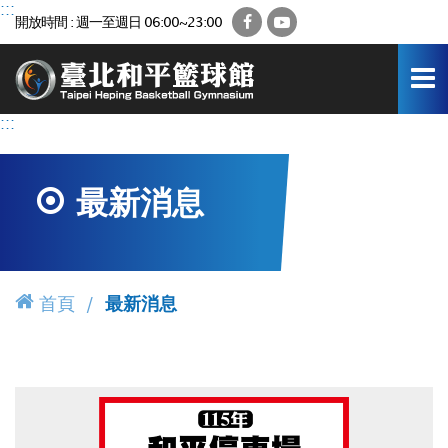
跳
:::
Facebook
YouTube
開放時間 : 週一至週日 06:00~23:00
到
主
要
內
容
:::
區
最新消息
首頁
最新消息