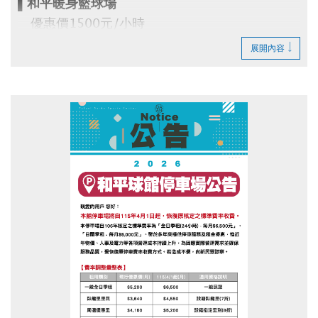
▌和平暖身籃球場
優惠價1500元/小時
即日起開放網路預約(可預約14日內場地)
展開內容
▪︎
網路預約請點我(開啟新視窗)
▪︎ 大安APP 長佳Sports+ APP傳送門⬇
APPLE 傳送門點我(開啟新視窗)
google play 傳送門點我(開啟新視窗)
電話洽詢 場務組(02)2377-0300分機103、104