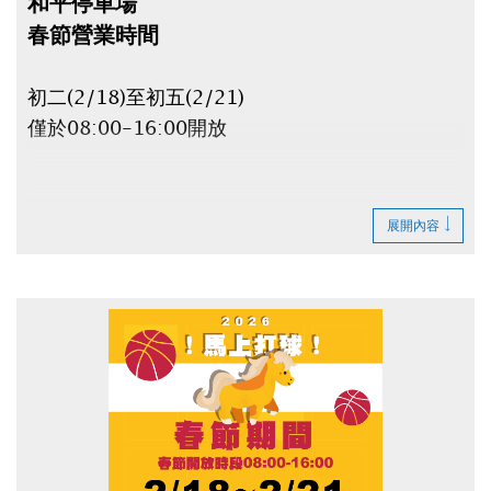
和平停車場
春節營業時間
初二(2/18)至初五(2/21)
僅於08:00-16:00開放
● 停車場非營業時間不得進出，場內車輛停車費持
展開內容
續累計。
● 非營業時間若車輛無法進出停車場，車主不得提
出異議及主張賠償。
● 臨停客及日間季租客人，最晚須於
2/15(日)23:00前離場，否則須等到
2/18(三)08:00才可取車，且費用會一直累績計
算！