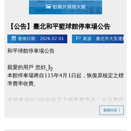
點圖片展開大圖
【公告】臺北和平籃球館停車場公告
發佈日期 : 2026.02.01
來源 : 臺北市大安運動
和平球館停車場公告
親愛的用戶 您好：
本館停車場將自115年4月1日起，恢復原核定之標
準費率收費。
本停車場自106年核定之標準費率為「全日季租
(24小時) - 每月$6,500元」，「日間季租 - 每月
展開內容
$5,000元」。鑒於多年來提供停車服務及租金優
惠，惟近年物價、人事及電力等各項營運成本持續