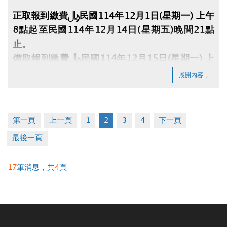
正取報到繳費：民國114年12月1日(星期一) 上午
8點起至民國114年12月14日(星期五)晚間21點
止。
備取報到繳費：民國114年12月15日(星期一) 上
午8點起至民國114年12月21日(星期日)晚間21點
展開內容
止。
※中籤人須本人持身分證、印章、行照、駕照及費
第一頁
上一頁
1
2
3
4
下一頁
用至大安運動中心1樓櫃檯辦理(缺1不可)，未到者
最後一頁
或逾時視同放棄。
※須本人親自辦理，禁止代辦、禁止轉讓。
17
筆消息，共
4
頁
:::