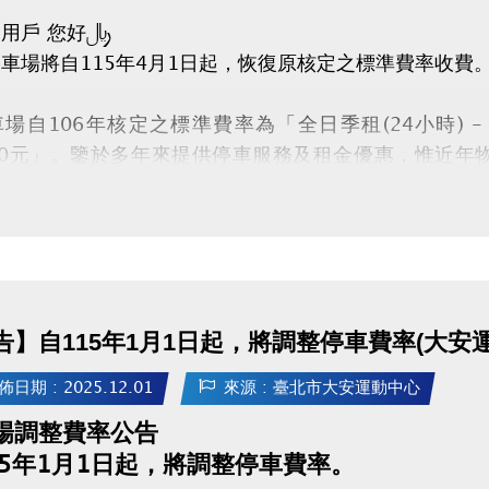
用戶 您好：
車場將自115年4月1日起，恢復原核定之標準費率收費
場自106年核定之標準費率為「全日季租(24小時) - 
000元」。鑒於多年來提供停車服務及租金優惠，惟近
為因應實際營運需求並確保服務品質，爰恢復原停車費率
告】自115年1月1日起，將調整停車費率(大安
佈日期 : 2025.12.01
來源 : 臺北市大安運動中心
場調整費率公告
15年1月1日起，將調整停車費率。