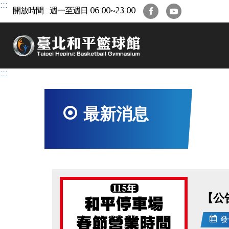
跳
:::
Facebook
YouTube
開放時間 : 週一至週日 06:00~23:00
到
主
要
內
容
區
:::
最新消息
【公
發