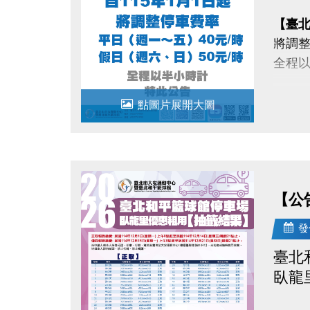
【臺
將調整
全程
【臺
點圖片展開大圖
將調
平日（
假日（
全程
【公
發
特此
臺北
臥龍