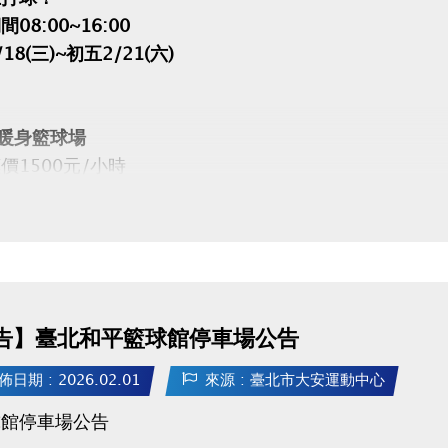
08:00~16:00
18(三)~初五2/21(六)
暖身籃球場
1500元/小時
開放網路預約(可預約14日內場地)
預約請點我(開啟新視窗)
告】臺北和平籃球館停車場公告
APP 長佳Sports+ APP傳送門⬇
PLE 傳送門點我(開啟新視窗)
佈日期 : 2026.02.01
來源 : 臺北市大安運動中心
gle play 傳送門點我(開啟新視窗)
球館停車場公告
 場務組(02)2377-0300分機103、104