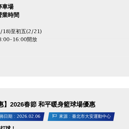
停車場
營業時間
/18)至初五(2/21)
:00-16:00開放
車場非營業時間不得進出，場內車輛停車費持續累計。
營業時間若車輛無法進出停車場，車主不得提出異議及主
停客及日間季租客人，最晚須於2/15(日)23:00前離場，否
一直累績計算！
惠】2026春節 和平暖身籃球場優惠
/18(三)~2/21(六)臨停客人，最晚須於當日16:00
一直累績計算！
佈日期 : 2026.02.06
來源 : 臺北市大安運動中心
上打球！