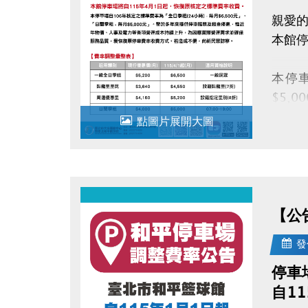
親愛的
本館停
本停車
$5,
升，
點圖片展開大圖
【公
發
停車
自1