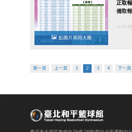
正取報
備取報
※中籤
逾時
點圖片展開大圖
※須
第一頁
上一頁
1
2
3
4
下一頁
:::