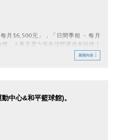
。
每月$6,500元」，「日間季租 - 每月
年物價、人事及電力等各項營運成本持續上
收費方式。若造成不便，尚祈民眾諒察。
展開內容
運動中心&和平籃球館)。