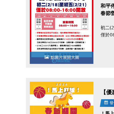
和平
春節
初二(2
僅於08
● 停
點圖片展開大圖
● 非
● 臨
用會
【優
● 2
用會
發
！馬