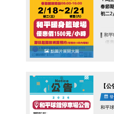
春節期間
初二2/
▌和平
優惠價
即日起
點圖片展開大圖
▪︎
網路
【公
▪︎ 大安
AP
發
goo
和平
電話洽詢