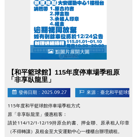
條件是否符合（詳情請參照租用抽籤辦法），不符
規定者皆視同放棄，不得異議
點圖片展開大圖
【和平籃球館】115年度停車場季租原
「非享臥龍里」
發佈日期 : 2025.09.27
來源 : 臺北和平籃球館
115年度和平籃球館停車場季租方式
原「非享臥龍里」優惠租客：
請於114/12/1-12/19持原合約書、押金聯、原承租人印章
（不得轉讓）及租金至大安運動中心一樓櫃台辦理續租。