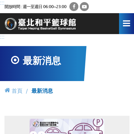
跳
:::
Facebook
YouTube
開放時間 : 週一至週日 06:00~23:00
到
主
要
內
容
:::
區
最新消息
首頁
最新消息