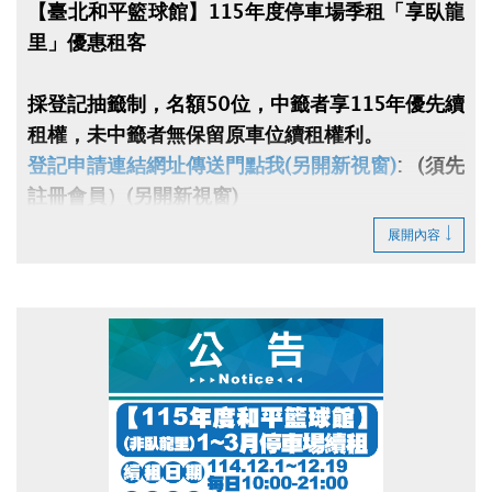
【臺北和平籃球館】115年度停車場季租「享臥龍
里」優惠租客
採登記抽籤制，名額50位，中籤者享115年優先續
租權，未中籤者無保留原車位續租權利。
登記申請連結網址傳送門點我(另開新視窗)
: (須先
註冊會員）(另開新視窗)
登記時間：114/11/3（一）10:00至
展開內容
114/11/27（五）下午17:00。
中籤者請於114/12/1-114/12/14，每日08:00-
21:00至大安運動中心一樓櫃台辦理。
中籤者不得轉讓給他人，且須本人持身分證、印
章、行照、駕照、押金、費用
(僅收現金)辦理（缺一不可），如中籤者戶籍地非
在臥龍里視同放棄。
戶籍地非臥龍里請勿投籤，投籤時請自行審核自身