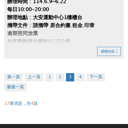
辦理時間 : 114.6.9~6.22
每日10:00-20:00
辦理地點 : 大安運動中心1樓櫃台
攜帶文件 : 請攜帶 原合約書.租金.印章
逾期視同放棄
如有剩餘車位將於6/25公告
辦理退租時程 : 114.7.01~7.10 每日
展開內容
10:00~20:001
第一頁
上一頁
1
2
3
4
下一頁
最後一頁
17
筆消息，共
4
頁
:::