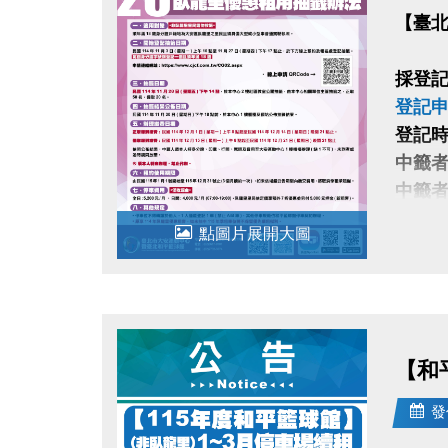
【臺北
採登記
登記申
登記時間
中籤者
中籤
(僅收
點圖片展開大圖
戶籍
定者
【和
發