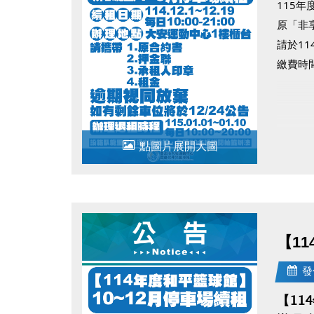
115
原「非
請於1
繳費時間
點圖片展開大圖
【1
發
【11