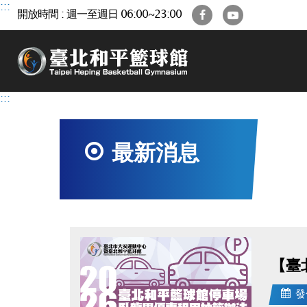
跳
:::
Facebook
YouTube
開放時間 : 週一至週日 06:00~23:00
到
主
要
內
容
區
:::
最新消息
【臺
發