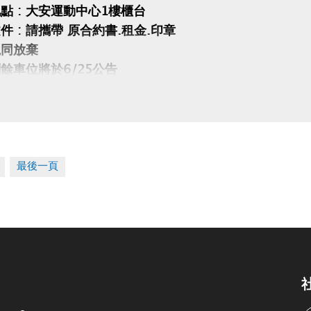
點 : 大安運動中心1樓櫃台
件 : 請攜帶 原合約書.租金.印章
視同放棄
餘車位將於6/25公告
時程 : 114.7.01~7.10 每日10:00~20:001
最後一頁