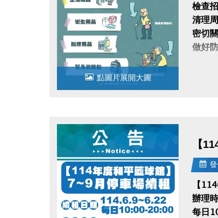
檢查
清理
密切
做好
前往查
點圖片展開大圖
https
【1
發
【11
辦理時間
每日10