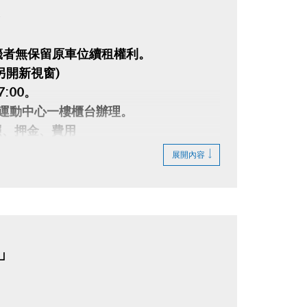
客
籤者無保留原車位續租權利。
另開新視窗)
7:00。
0至大安運動中心一樓櫃台辦理。
照、押金、費用
放棄。
展開內容
合（詳情請參照租用抽籤辦法），不符規
」