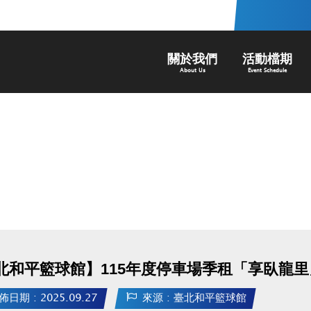
關於我們
活動檔期
About Us
Event Schedule
北和平籃球館】115年度停車場季租「享臥龍
佈日期 : 2025.09.27
來源 : 臺北和平籃球館