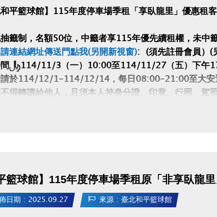
和平籃球館】115年度停車場季租「享臥龍里」優惠租
抽籤制，名額50位，中籤者享115年優先續租權，未中
請連結網址傳送門點我(另開新視窗)
: (須先註冊會員）(
：114/11/3（一）10:00至114/11/27（五）下午1
請於114/12/1-114/12/14，每日08:00-21:0
者不得轉讓給他人，且須本人持身分證、印章、行照、駕
現金)辦理（缺一不可），如中籤者戶籍地非在臥龍里視同
地非臥龍里請勿投籤，投籤時請自行審核自身條件是否符
皆視同放棄，不得異議
平籃球館】115年度停車場季租原「非享臥龍里
佈日期 : 2025.09.27
來源 : 臺北和平籃球館