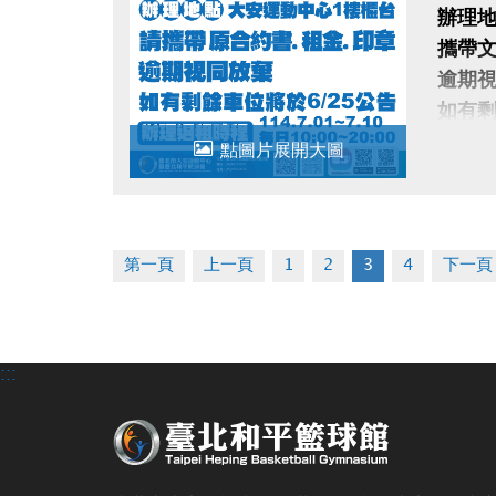
辦理地
攜帶文
逾期
如有剩
辦理退租
點圖片展開大圖
第一頁
上一頁
1
2
3
4
下一頁
:::