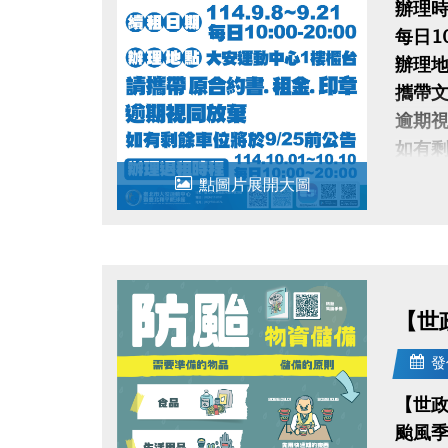
辦理時間
每日10
辦理地
攜帶文
逾期
如有剩
辦理退租
點圖片展開大圖
【世
發
【世
颱風