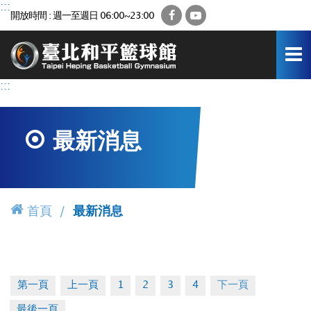
跳
:::
Facebook
YouTube
開放時間 : 週一至週日 06:00~23:00
到
主
要
內
容
:::
區
最新消息
首頁
最新消息
第一頁
上一頁
1
2
3
4
下一頁
最後一頁