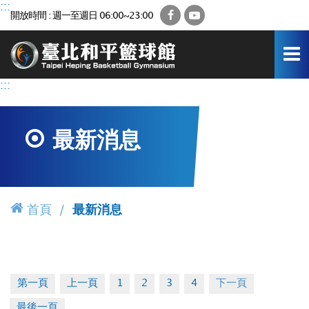
跳
:::
Facebook
YouTube
開放時間 : 週一至週日 06:00~23:00
到
主
要
內
容
:::
區
最新消息
首頁
最新消息
第一頁
上一頁
1
2
3
4
下一頁
最後一頁