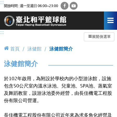
跳
:::
Facebook
YouTube
開放時間 : 週一至週日 06:00~23:00
到
主
要
內
容
:::
區
展開側選單
首頁
泳健館
泳健館簡介
泳健館簡介
於102年啟用，為附設於學校內的小型游泳館，設施
包含50公尺室內溫水泳池、兒童池、SPA池、蒸氣室
及舞蹈教室，該游泳池委外經營，由長佳機電工程股
份有限公司營運。
長佳機電工程股份有限公司近年來為求多角化經營及