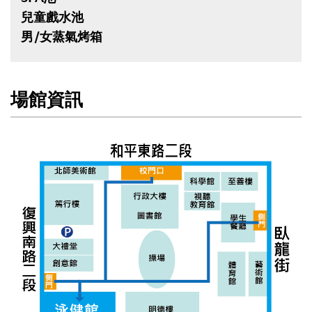
兒童戲水池
男/女蒸氣烤箱
場館資訊