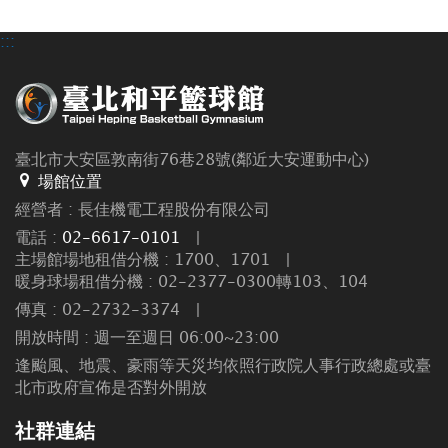
:::
臺北市大安區敦南街76巷28號(鄰近大安運動中心)
場館位置
經營者 : 長佳機電工程股份有限公司
電話 :
02-6617-0101
|
主場館場地租借分機 : 1700、1701
|
暖身球場租借分機 : 02-2377-0300轉103、104
傳真 : 02-2732-3374
|
開放時間 : 週一至週日 06:00~23:00
逢颱風、地震、豪雨等天災均依照行政院人事行政總處或臺
北市政府宣佈是否對外開放
社群連結