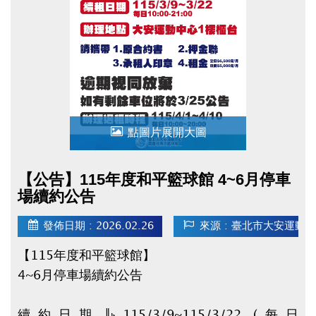
▌領獎日期&地點
115/5/16(六) 14:00-17:00 二樓社區教室，未
準時出席者視同放棄。
！詳細規範請參閱申請辦法！
★點我下載【申請辦法 / 申請表 / 委託書】★
(開
啟新視窗)
點圖片展開大圖
【公告】115年度和平籃球館 4~6月停車
場續約公告
發佈日期 : 2026.02.26
來源 : 臺北市大安運動
【115年度和平籃球館】
4~6月停車場續約公告
續約日期：115/3/9~115/3/22 (每日