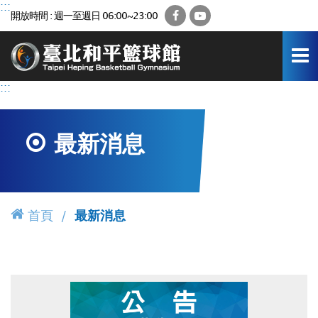
跳
:::
Facebook
YouTube
開放時間 : 週一至週日 06:00~23:00
到
主
要
內
容
:::
區
最新消息
首頁
最新消息