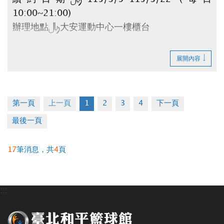
10:00~21:00)
辦理地點：大安運動中心一樓櫃台
請攜帶：
展開內容
1.原合約書
2.押金聯
3.承租人印章
第一頁
上一頁
1
2
3
4
下一頁
4.租金(全日$6,500元/月、日間$5,000元/月)
最後一頁
逾時視同放棄。
17
筆消息，共
4
頁
如有剩餘車位將於3/25公告。
辦理退租時程：115/4/1~4/10 (每日
10:00~20:00)
:::