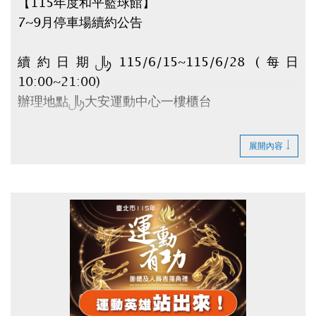
【115年度和平籃球館】
7~9月停車場續約公告
續約日期：115/6/15~115/6/28 (每日
10:00~21:00)
辦理地點：大安運動中心一樓櫃台
請攜帶：
展開內容
1.原合約書
2.身份證
3.租金(全日$6,500元/月、日間$5,000元/月)
逾時視同放棄。
如有剩餘車位將於6/30公告。
辦理退租時程：115/7/1~7/10 (每日
10:00~20:00)