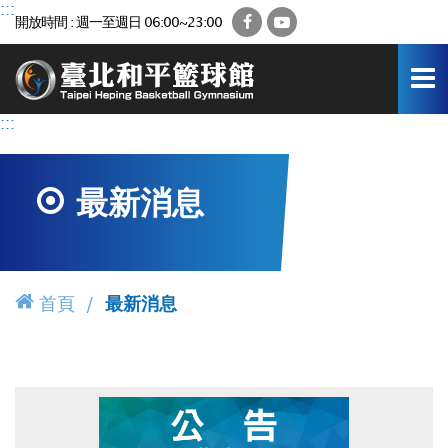
跳
:::
Facebook
YouTube
開放時間 : 週一至週日 06:00~23:00
到
主
要
內
容
:::
區
最新消息
首頁
最新消息