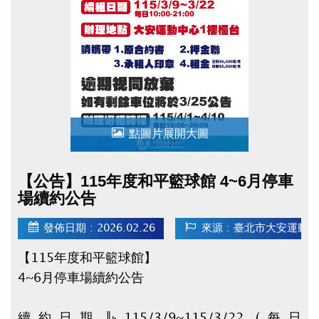
▌領獎日期&地點
115/5/16(六) 14:00-17:00 二樓社區教室，未
準時出席者視同放棄。
！詳細規範請參閱申請辦法！
★點我下載【申請辦法 / 申請表 / 委託書】★
(開
啟新視窗)
點圖片展開大圖
【公告】115年度和平籃球館 4~6月停車
場續約公告
發佈日期 : 2026.02.26
來源 : 臺北市大安運動
【115年度和平籃球館】
4~6月停車場續約公告
續約日期：115/3/9~115/3/22 (每日