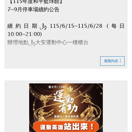
【115年度和平籃球館】
7~9月停車場續約公告
續約日期：115/6/15~115/6/28 (每日
10:00~21:00)
辦理地點：大安運動中心一樓櫃台
請攜帶：
展開內容
1.原合約書
2.身份證
3.租金(全日$6,500元/月、日間$5,000元/月)
逾時視同放棄。
如有剩餘車位將於6/30公告。
辦理退租時程：115/7/1~7/10 (每日
10:00~20:00)