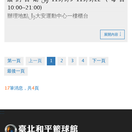
10:00~21:00)
辦理地點：大安運動中心一樓櫃台
請攜帶：
展開內容
1.原合約書
2.押金聯
3.承租人印章
第一頁
上一頁
1
2
3
4
下一頁
4.租金(全日$6,500元/月、日間$5,000元/月)
最後一頁
逾時視同放棄。
17
筆消息，共
4
頁
如有剩餘車位將於3/25公告。
辦理退租時程：115/4/1~4/10 (每日
10:00~20:00)
:::