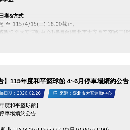
日期&方式
至 115/4/15(三) 18:00截止。
親送至大安運動中心1樓櫃台(臺北市大安區辛亥路三段5
資格
年度參賽得獎時，就讀大安區高中(職)以下公私立各級學
表學校參賽。每人限申請1項，須由學校推薦。
告】115年度和平籃球館 4~6月停車場續約公告
日期&地點
/5/16(六) 14:00-17:00 二樓社區教室，未準時出席
佈日期 : 2026.02.26
來源 : 臺北市大安運動中心
細規範請參閱申請辦法！
5年度和平籃球館】
下載【申請辦法 / 申請表 / 委託書】★
(開啟新視窗)
月停車場續約公告
：115/3/9~115/3/22 (每日10:00~21:00)