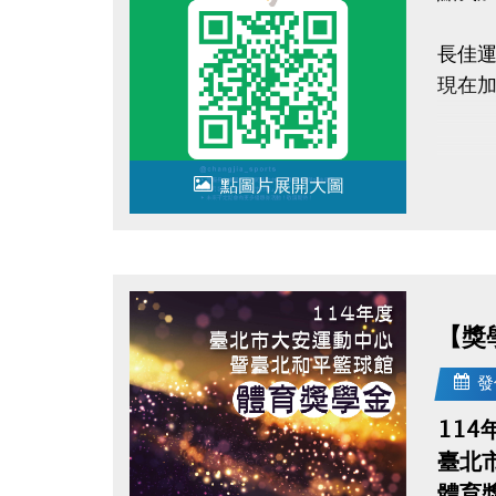
長佳運
現在
點圖片展開大圖
【獎
發
114
臺北
體育