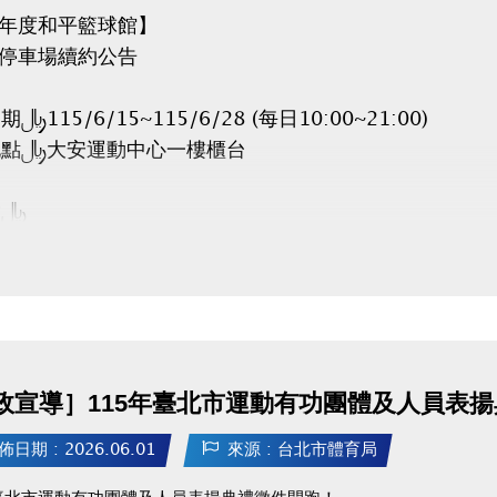
5年度和平籃球館】
月停車場續約公告
：115/6/15~115/6/28 (每日10:00~21:00)
地點：大安運動中心一樓櫃台
帶：
合約書
份證
(全日$6,500元/月、日間$5,000元/月)
視同放棄。
政宣導］115年臺北市運動有功團體及人員表
餘車位將於6/30公告。
時程：115/7/1~7/10 (每日10:00~20:00)
佈日期 : 2026.06.01
來源 : 台北市體育局
年臺北市運動有功團體及人員表揚典禮徵件開跑！