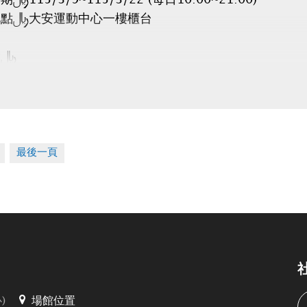
地點：大安運動中心一樓櫃台
帶：
合約書
金聯
租人印章
(全日$6,500元/月、日間$5,000元/月)
最後一頁
視同放棄。
餘車位將於3/25公告。
時程：115/4/1~4/10 (每日10:00~20:00)
)
場館位置