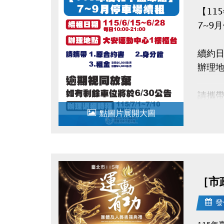
【11
7~9
續約日期
辦理
請攜
1.原
點圖片展開大圖
2.身
3.租金
逾時
［市
如有剩
辦理退租
發
115