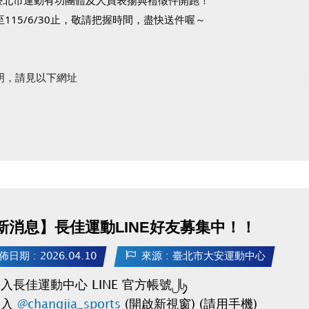
115/6/30止，敬請把握時間，盡快送件喔～
明，請見以下網址
政府體育局官網(開啟新視窗)
運動有功團體及人員表揚典禮FB粉絲專頁(開啟新視窗)
新消息】長佳運動LINE好友募集中！！
佈日期 : 2026.04.10
來源 : 臺北市大安運動中心
入長佳運動中心 LINE 官方帳號：
加入
@changjia_sports
(開啟新視窗) (請用手機)