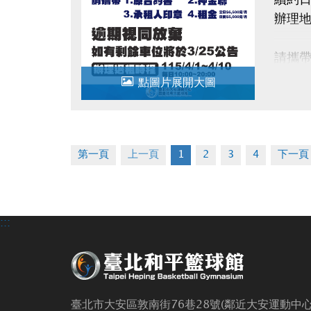
辦理
請攜
1.原
點圖片展開大圖
2.押
3.承
4.租金
第一頁
上一頁
1
2
3
4
下一頁
逾時
如有剩
辦理退租
:::
臺北市大安區敦南街76巷28號(鄰近大安運動中心