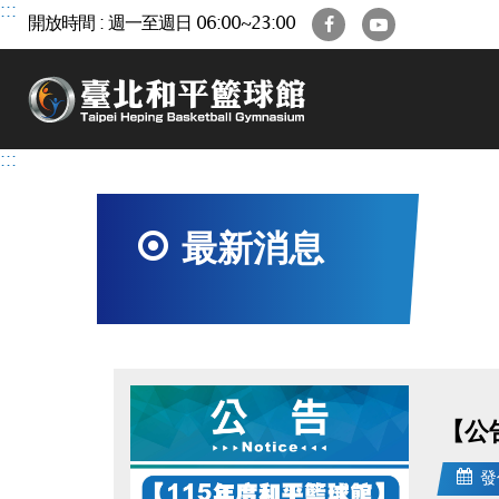
跳
:::
Facebook
YouTube
開放時間 : 週一至週日 06:00~23:00
到
主
要
內
容
區
:::
最新消息
【公
發