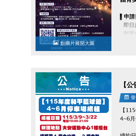
▌申請
即日起 
郵寄或
點圖片展開大圖
▌申請
114
且代
【公
▌領獎
115
發
！詳
【11
★點我
4~6
續約日期