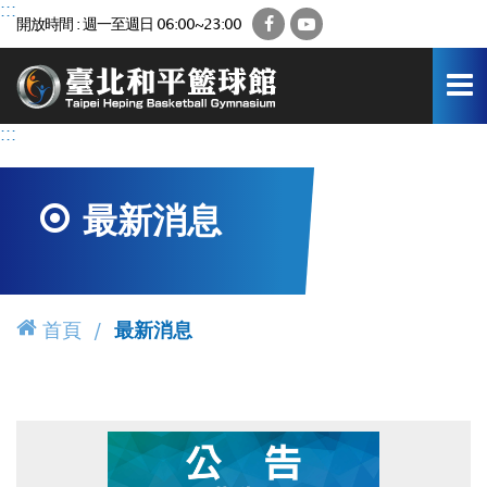
跳
:::
Facebook
YouTube
開放時間 : 週一至週日 06:00~23:00
到
主
要
內
容
:::
區
最新消息
首頁
最新消息