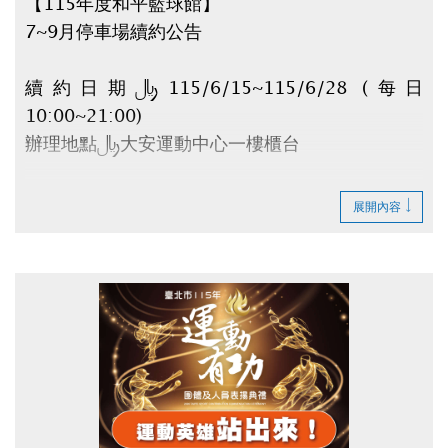
【115年度和平籃球館】
7~9月停車場續約公告
續約日期：115/6/15~115/6/28 (每日
10:00~21:00)
辦理地點：大安運動中心一樓櫃台
請攜帶：
展開內容
1.原合約書
2.身份證
3.租金(全日$6,500元/月、日間$5,000元/月)
逾時視同放棄。
如有剩餘車位將於6/30公告。
辦理退租時程：115/7/1~7/10 (每日
10:00~20:00)