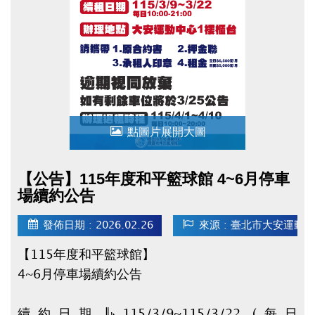
▌領獎日期&地點
115/5/16(六) 14:00-17:00 二樓社區教室，未
準時出席者視同放棄。
！詳細規範請參閱申請辦法！
★點我下載【申請辦法 / 申請表 / 委託書】★
(開
啟新視窗)
點圖片展開大圖
【公告】115年度和平籃球館 4~6月停車
場續約公告
發佈日期 : 2026.02.26
來源 : 臺北市大安運動
【115年度和平籃球館】
4~6月停車場續約公告
續約日期：115/3/9~115/3/22 (每日