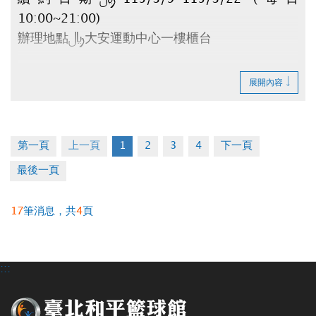
10:00~21:00)
辦理地點：大安運動中心一樓櫃台
請攜帶：
展開內容
1.原合約書
2.押金聯
3.承租人印章
第一頁
上一頁
1
2
3
4
下一頁
4.租金(全日$6,500元/月、日間$5,000元/月)
最後一頁
逾時視同放棄。
17
筆消息，共
4
頁
如有剩餘車位將於3/25公告。
辦理退租時程：115/4/1~4/10 (每日
10:00~20:00)
:::