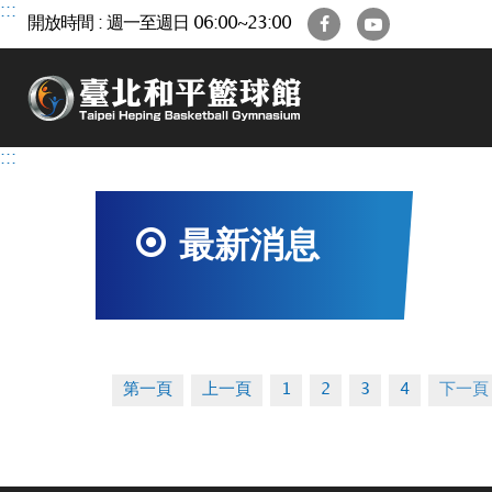
跳
:::
Facebook
YouTube
開放時間 : 週一至週日 06:00~23:00
到
主
要
內
容
區
:::
最新消息
第一頁
上一頁
1
2
3
4
下一頁