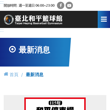
跳
:::
Facebook
YouTube
開放時間 : 週一至週日 06:00~23:00
到
主
要
內
容
:::
區
最新消息
首頁
最新消息