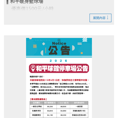
▌和平暖身籃球場
優惠價1500元/小時
即日起開放網路預約(可預約14日內場地)
展開內容
▪︎
網路預約請點我(開啟新視窗)
▪︎ 大安APP 長佳Sports+ APP傳送門⬇
APPLE 傳送門點我(開啟新視窗)
google play 傳送門點我(開啟新視窗)
電話洽詢 場務組(02)2377-0300分機103、104