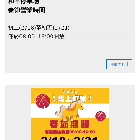
和平停車場
春節營業時間
初二(2/18)至初五(2/21)
僅於08:00-16:00開放
● 停車場非營業時間不得進出，場內車輛停車費持
展開內容
續累計。
● 非營業時間若車輛無法進出停車場，車主不得提
出異議及主張賠償。
● 臨停客及日間季租客人，最晚須於
2/15(日)23:00前離場，否則須等到
2/18(三)08:00才可取車，且費用會一直累績計
算！