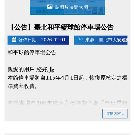
點圖片展開大圖
【公告】臺北和平籃球館停車場公告
發佈日期 : 2026.02.01
來源 : 臺北市大安運動
和平球館停車場公告
親愛的用戶 您好：
本館停車場將自115年4月1日起，恢復原核定之標
準費率收費。
本停車場自106年核定之標準費率為「全日季租
(24小時) - 每月$6,500元」，「日間季租 - 每月
展開內容
$5,000元」。鑒於多年來提供停車服務及租金優
惠，惟近年物價、人事及電力等各項營運成本持續