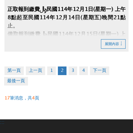
正取報到繳費：民國114年12月1日(星期一) 上午
8點起至民國114年12月14日(星期五)晚間21點
止。
備取報到繳費：民國114年12月15日(星期一) 上
午8點起至民國114年12月21日(星期日)晚間21點
展開內容
止。
※中籤人須本人持身分證、印章、行照、駕照及費
第一頁
上一頁
1
2
3
4
下一頁
用至大安運動中心1樓櫃檯辦理(缺1不可)，未到者
最後一頁
或逾時視同放棄。
※須本人親自辦理，禁止代辦、禁止轉讓。
17
筆消息，共
4
頁
:::