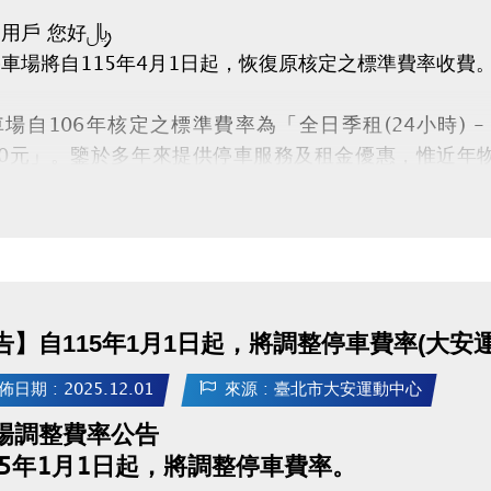
用戶 您好：
車場將自115年4月1日起，恢復原核定之標準費率收費
場自106年核定之標準費率為「全日季租(24小時) - 
000元」。鑒於多年來提供停車服務及租金優惠，惟近
為因應實際營運需求並確保服務品質，爰恢復原停車費率
告】自115年1月1日起，將調整停車費率(大安
佈日期 : 2025.12.01
來源 : 臺北市大安運動中心
場調整費率公告
15年1月1日起，將調整停車費率。