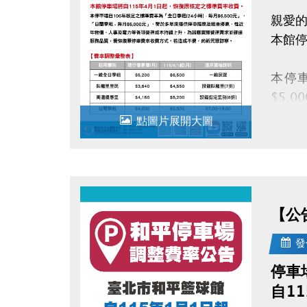
親愛的
本館停
本停車
$5,
升，
點圖片展開大圖
【公
發
停車
自1