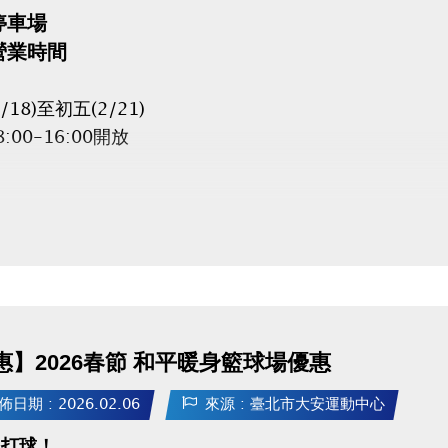
停車場
營業時間
/18)至初五(2/21)
:00-16:00開放
車場非營業時間不得進出，場內車輛停車費持續累計。
營業時間若車輛無法進出停車場，車主不得提出異議及主
停客及日間季租客人，最晚須於2/15(日)23:00前離場，否
一直累績計算！
惠】2026春節 和平暖身籃球場優惠
/18(三)~2/21(六)臨停客人，最晚須於當日16:00
一直累績計算！
佈日期 : 2026.02.06
來源 : 臺北市大安運動中心
上打球！