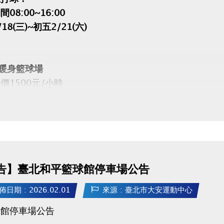
08:00~16:00
18(三)~初五2/21(六)
暖身籃球場
1500元/小時
開放網路預約(可預約14日內場地)
預約請點我(開啟新視窗)
告】臺北和平籃球館停車場公告
APP 長佳Sports+ APP傳送門⬇
PLE 傳送門點我(開啟新視窗)
佈日期 : 2026.02.01
來源 : 臺北市大安運動中心
gle play 傳送門點我(開啟新視窗)
球館停車場公告
 場務組(02)2377-0300分機103、104