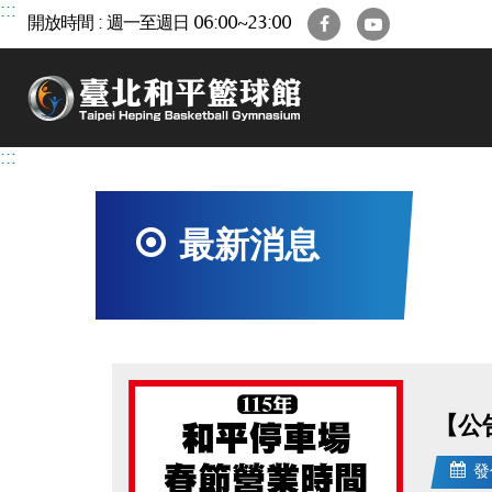
跳
:::
Facebook
YouTube
開放時間 : 週一至週日 06:00~23:00
到
主
要
內
容
區
:::
最新消息
【公
發