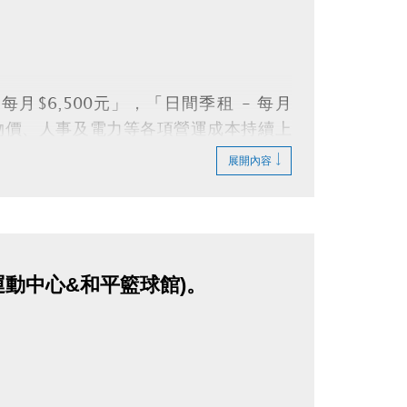
。
每月$6,500元」，「日間季租 - 每月
年物價、人事及電力等各項營運成本持續上
收費方式。若造成不便，尚祈民眾諒察。
展開內容
運動中心&和平籃球館)。