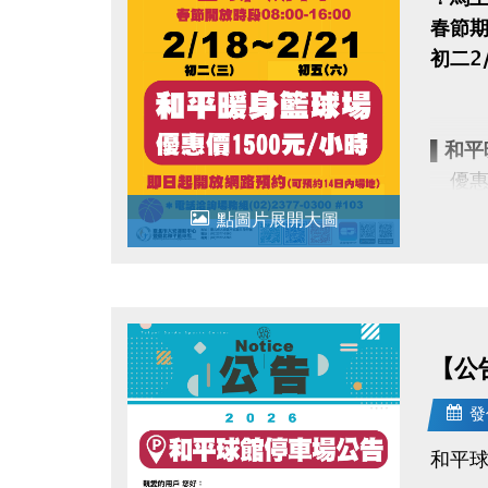
春節期間
初二2/
▌和平
優惠價
即日起
點圖片展開大圖
▪︎
網路
【公
▪︎ 大安
AP
發
goo
和平
電話洽詢