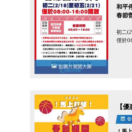
和平
春節
初二(2
僅於08
● 停
點圖片展開大圖
● 非
● 臨
用會
【優
● 2
用會
發
！馬