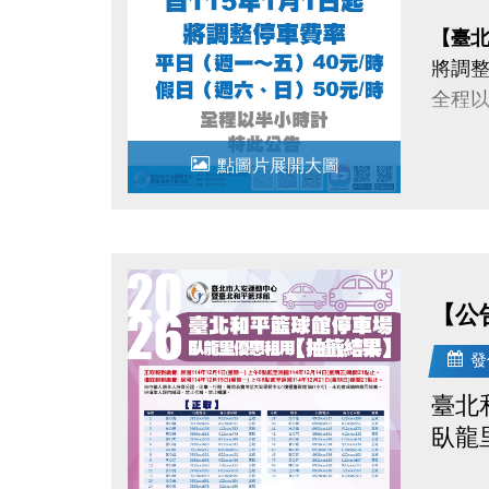
【臺
將調整
全程
【臺
點圖片展開大圖
將調
平日（
假日（
全程
【公
發
特此
臺北
臥龍