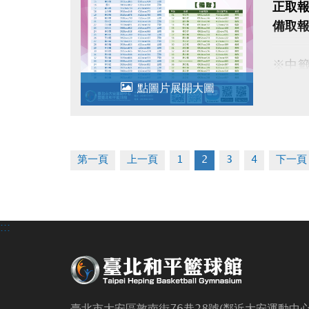
正取報
備取報
※中籤
逾時
點圖片展開大圖
※須
第一頁
上一頁
1
2
3
4
下一頁
:::