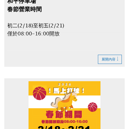
和平停車場
春節營業時間
初二(2/18)至初五(2/21)
僅於08:00-16:00開放
● 停車場非營業時間不得進出，場內車輛停車費持
展開內容
續累計。
● 非營業時間若車輛無法進出停車場，車主不得提
出異議及主張賠償。
● 臨停客及日間季租客人，最晚須於
2/15(日)23:00前離場，否則須等到
2/18(三)08:00才可取車，且費用會一直累績計
算！