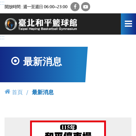
跳
:::
Facebook
YouTube
開放時間 : 週一至週日 06:00~23:00
到
主
要
內
容
:::
區
最新消息
首頁
最新消息