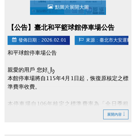
點圖片展開大圖
【公告】臺北和平籃球館停車場公告
發佈日期 : 2026.02.01
來源 : 臺北市大安運動
和平球館停車場公告
親愛的用戶 您好：
本館停車場將自115年4月1日起，恢復原核定之標
準費率收費。
本停車場自106年核定之標準費率為「全日季租
(24小時) - 每月$6,500元」，「日間季租 - 每月
展開內容
$5,000元」。鑒於多年來提供停車服務及租金優
惠，惟近年物價、人事及電力等各項營運成本持續