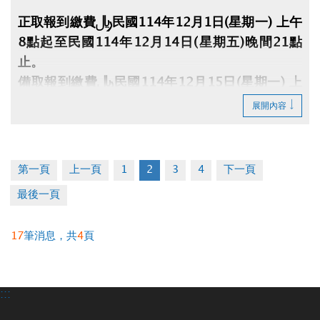
正取報到繳費：民國114年12月1日(星期一) 上午
8點起至民國114年12月14日(星期五)晚間21點
止。
備取報到繳費：民國114年12月15日(星期一) 上
午8點起至民國114年12月21日(星期日)晚間21點
展開內容
止。
※中籤人須本人持身分證、印章、行照、駕照及費
第一頁
上一頁
1
2
3
4
下一頁
用至大安運動中心1樓櫃檯辦理(缺1不可)，未到者
最後一頁
或逾時視同放棄。
※須本人親自辦理，禁止代辦、禁止轉讓。
17
筆消息，共
4
頁
:::