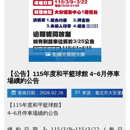
▌領獎日期&地點
115/5/16(六) 14:00-17:00 二樓社區教室，未
準時出席者視同放棄。
！詳細規範請參閱申請辦法！
★點我下載【申請辦法 / 申請表 / 委託書】★
(開
啟新視窗)
點圖片展開大圖
【公告】115年度和平籃球館 4~6月停車
場續約公告
發佈日期 : 2026.02.26
來源 : 臺北市大安運動
【115年度和平籃球館】
4~6月停車場續約公告
續約日期：115/3/9~115/3/22 (每日