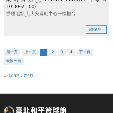
10:00~21:00)
辦理地點：大安運動中心一樓櫃台
請攜帶：
展開內容
1.原合約書
2.押金聯
3.承租人印章
第一頁
上一頁
1
2
3
4
下一頁
4.租金(全日$6,500元/月、日間$5,000元/月)
最後一頁
逾時視同放棄。
17
筆消息，共
4
頁
如有剩餘車位將於3/25公告。
辦理退租時程：115/4/1~4/10 (每日
10:00~20:00)
:::