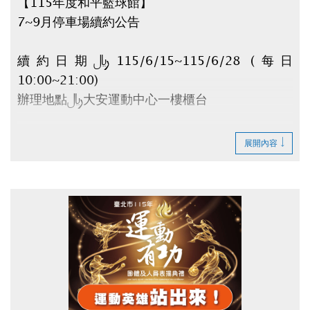
【115年度和平籃球館】
7~9月停車場續約公告
續約日期：115/6/15~115/6/28 (每日
10:00~21:00)
辦理地點：大安運動中心一樓櫃台
請攜帶：
展開內容
1.原合約書
2.身份證
3.租金(全日$6,500元/月、日間$5,000元/月)
逾時視同放棄。
如有剩餘車位將於6/30公告。
辦理退租時程：115/7/1~7/10 (每日
10:00~20:00)