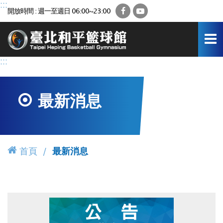
跳
:::
Facebook
YouTube
開放時間 : 週一至週日 06:00~23:00
到
主
要
內
容
:::
區
最新消息
首頁
最新消息