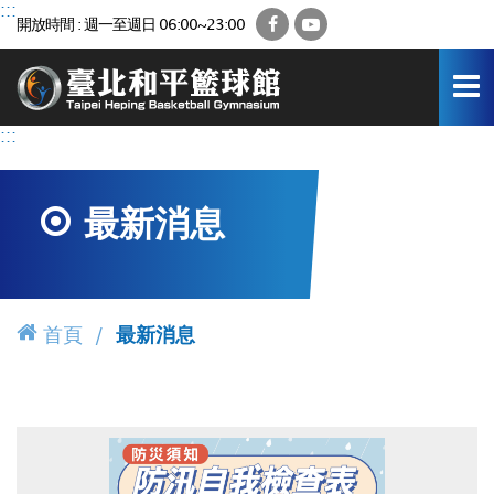
跳
:::
Facebook
YouTube
開放時間 : 週一至週日 06:00~23:00
到
主
要
內
容
:::
區
最新消息
首頁
最新消息