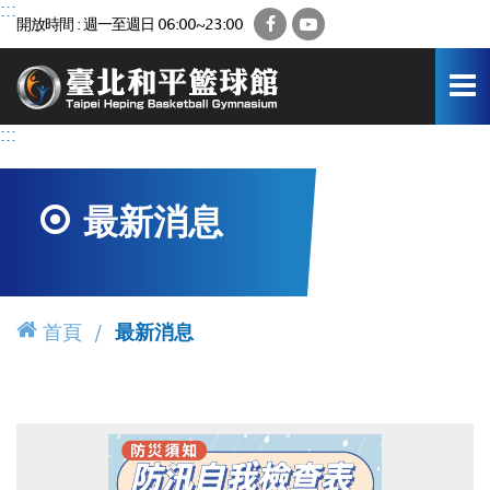
跳
:::
Facebook
YouTube
開放時間 : 週一至週日 06:00~23:00
到
主
要
內
容
:::
區
最新消息
首頁
最新消息