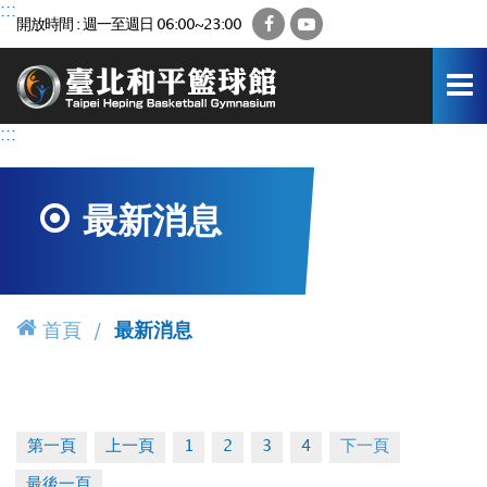
跳
:::
Facebook
YouTube
開放時間 : 週一至週日 06:00~23:00
到
主
要
內
容
:::
區
最新消息
首頁
最新消息
第一頁
上一頁
1
2
3
4
下一頁
最後一頁